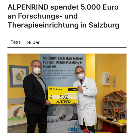
ALPENRIND
ALPENRIND spendet 5.000 Euro
Barmherzige Brüder Salzburg
an Forschungs- und
Bring!
Therapieeinrichtung in Salzburg
dm drogerie markt
doppler Schirme
Text
Bilder
Gira
King Colis
Lenzing
movea
VEOCEL
Sonstige
Pressekontakt