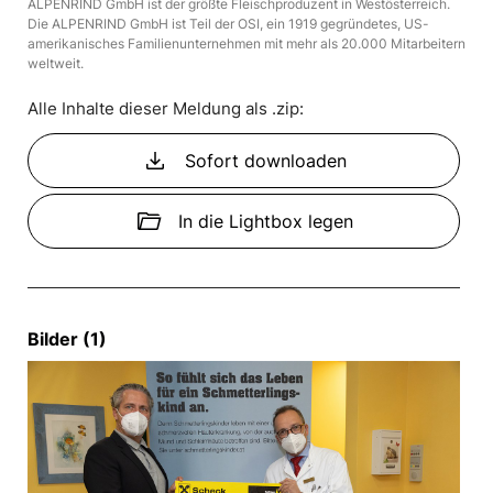
ALPENRIND GmbH ist der größte Fleischproduzent in Westösterreich.
Die ALPENRIND GmbH ist Teil der OSI, ein 1919 gegründetes, US-
amerikanisches Familienunternehmen mit mehr als 20.000 Mitarbeitern
weltweit.
Alle Inhalte dieser Meldung als .zip:
download
Sofort downloaden
folder_open
In die Lightbox legen
Bilder (1)