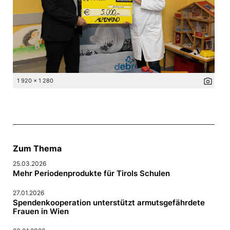
photo_camera
1 920 x 1 280
Zum Thema
25.03.2026
Mehr Periodenprodukte für Tirols Schulen
27.01.2026
Spendenkooperation unterstützt armutsgefährdete
Frauen in Wien