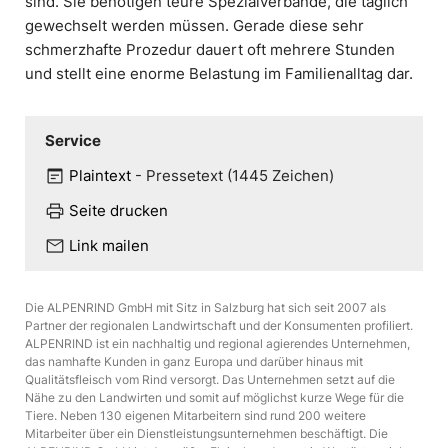
sind. Sie benötigen teure Spezialverbände, die täglich
gewechselt werden müssen. Gerade diese sehr
schmerzhafte Prozedur dauert oft mehrere Stunden
und stellt eine enorme Belastung im Familienalltag dar.
Service
wysiwyg
Plaintext
-
Pressetext (1445 Zeichen)
print
Seite drucken
mail
Link mailen
Die ALPENRIND GmbH mit Sitz in Salzburg hat sich seit 2007 als
Partner der regionalen Landwirtschaft und der Konsumenten profiliert.
ALPENRIND ist ein nachhaltig und regional agierendes Unternehmen,
das namhafte Kunden in ganz Europa und darüber hinaus mit
Qualitätsfleisch vom Rind versorgt. Das Unternehmen setzt auf die
Nähe zu den Landwirten und somit auf möglichst kurze Wege für die
Tiere. Neben 130 eigenen Mitarbeitern sind rund 200 weitere
Mitarbeiter über ein Dienstleistungsunternehmen beschäftigt. Die