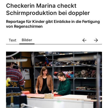
ALPENRIND
Checkerin Marina checkt
Barmherzige Brüder Salzburg
Schirmproduktion bei doppler
Bring!
Reportage für Kinder gibt Einblicke in die Fertigung
dm drogerie markt
von Regenschirmen
doppler Schirme
arrow_back
arrow_forward
Bilder
Gira
Text
King Colis
Lenzing
movea
VEOCEL
Sonstige
Pressekontakt