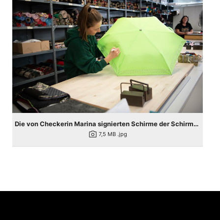
Die von Checkerin Marina signierten Schirme der Schirmreihe Safety können im Herbst auf den doppler Social-Media-Kanälen gewonnen werden.
photo_camera
7,5 MB
.jpg