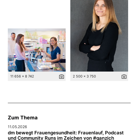
photo_camera
photo_camera
11 656 x 8 742
2 500 x 3 750
Zum Thema
11.05.2026
dm bewegt Frauengesundheit: Frauenlauf, Podcast
und Community Runs im Zeichen von #ganzich