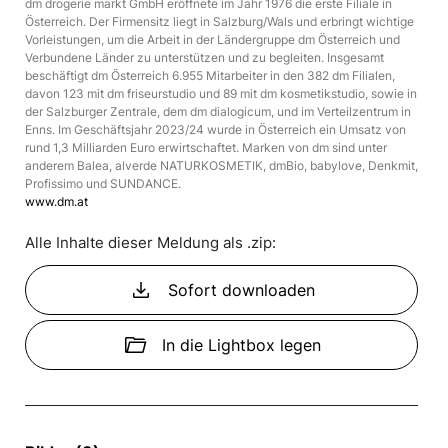
dm drogerie markt GmbH eröffnete im Jahr 1976 die erste Filiale in
Österreich. Der Firmensitz liegt in Salzburg/Wals und erbringt wichtige
Vorleistungen, um die Arbeit in der Ländergruppe dm Österreich und
Verbundene Länder zu unterstützen und zu begleiten. Insgesamt
beschäftigt dm Österreich 6.955 Mitarbeiter in den 382 dm Filialen,
davon 123 mit dm friseurstudio und 89 mit dm kosmetikstudio, sowie in
der Salzburger Zentrale, dem dm dialogicum, und im Verteilzentrum in
Enns. Im Geschäftsjahr 2023/24 wurde in Österreich ein Umsatz von
rund 1,3 Milliarden Euro erwirtschaftet. Marken von dm sind unter
anderem Balea, alverde NATURKOSMETIK, dmBio, babylove, Denkmit,
Profissimo und SUNDANCE.
www.dm.at
Alle Inhalte dieser Meldung als .zip:
download
Sofort downloaden
folder_open
In die Lightbox legen