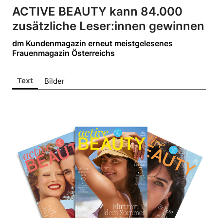
ALPENRIND
ACTIVE BEAUTY kann 84.000
Barmherzige Brüder Salzburg
zusätzliche Leser:innen gewinnen
Bring!
dm Kundenmagazin erneut meistgelesenes
dm drogerie markt
Frauenmagazin Österreichs
doppler Schirme
Text
Gira
Bilder
King Colis
Lenzing
movea
VEOCEL
Sonstige
Pressekontakt