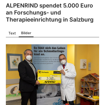
ALPENRIND
ALPENRIND spendet 5.000 Euro
Barmherzige Brüder Salzburg
an Forschungs- und
Bring!
Therapieeinrichtung in Salzburg
dm drogerie markt
doppler Schirme
Bilder
Text
Gira
King Colis
Lenzing
movea
VEOCEL
Sonstige
Pressekontakt