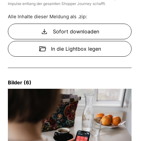
Impulse entlang der gesamten Shopper Journey schafft.
Alle Inhalte dieser Meldung als .zip:
download
Sofort downloaden
folder_open
In die Lightbox legen
Bilder (6)