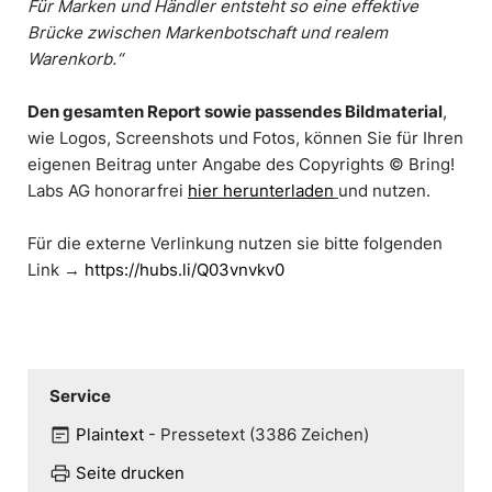
Für Marken und Händler entsteht so eine effektive
Brücke zwischen Markenbotschaft und realem
Warenkorb.“
Den gesamten Report sowie passendes Bildmaterial
,
wie Logos, Screenshots und Fotos, können Sie für Ihren
eigenen Beitrag unter Angabe des Copyrights © Bring!
Labs AG honorarfrei
hier herunterladen
und nutzen.
Für die externe Verlinkung nutzen sie bitte folgenden
Link
→
https://hubs.li/Q03vnvkv0
Service
wysiwyg
Plaintext
-
Pressetext (3386 Zeichen)
print
Seite drucken