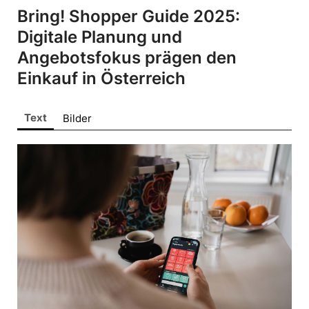
ALPENRIND
Bring! Shopper Guide 2025:
Barmherzige Brüder Salzburg
Digitale Planung und
Bring!
Angebotsfokus prägen den
dm drogerie markt
Einkauf in Österreich
doppler Schirme
Gira
Text
Bilder
King Colis
Lenzing
movea
VEOCEL
Sonstige
Pressekontakt