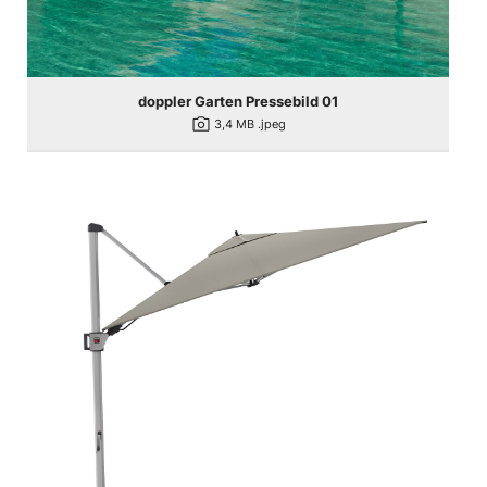
doppler Garten Pressebild 01
photo_camera
3,4 MB
.jpeg