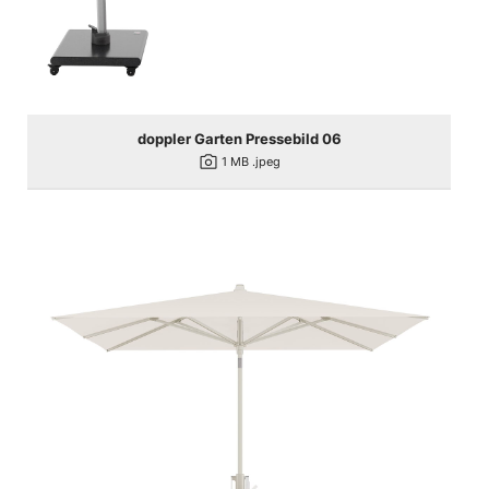
doppler Garten Pressebild 06
photo_camera
1 MB
.jpeg