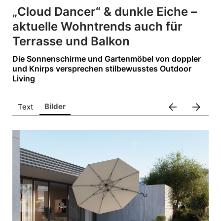
ALPENRIND
„Cloud Dancer“ & dunkle Eiche –
Barmherzige Brüder Salzburg
aktuelle Wohntrends auch für
Bring!
Terrasse und Balkon
dm drogerie markt
Die Sonnenschirme und Gartenmöbel von doppler
doppler Schirme
und Knirps versprechen stilbewusstes Outdoor
Living
Gira
King Colis
arrow_back
arrow_forward
Bilder
Text
Lenzing
movea
VEOCEL
Sonstige
Pressekontakt