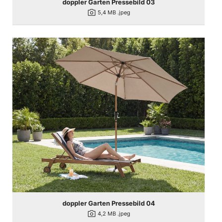
doppler Garten Pressebild 03
photo_camera
5,4 MB
.jpeg
doppler Garten Pressebild 04
photo_camera
4,2 MB
.jpeg