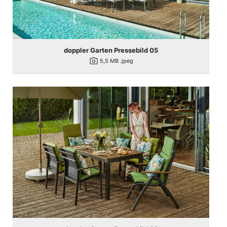
doppler Garten Pressebild 05
photo_camera
5,5 MB
.jpeg