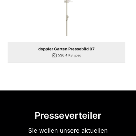
doppler Garten Pressebild 07
photo_camera
536,4 KB
.jpeg
Presseverteiler
Sie wollen unsere aktuellen