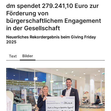
ALPENRIND
dm spendet 279.241,10 Euro zur
Barmherzige Brüder Salzburg
Förderung von
Bring!
bürgerschaftlichem Engagement
dm drogerie markt
in der Gesellschaft
doppler Schirme
Neuerliches Rekordergebnis beim Giving Friday
Gira
2025
King Colis
Bilder
Text
Lenzing
movea
VEOCEL
Sonstige
Pressekontakt