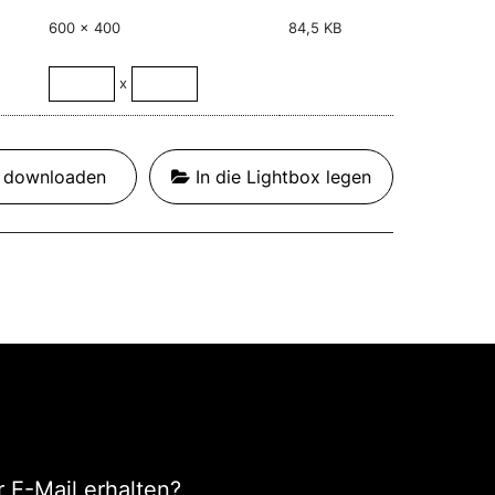
600 x 400
84,5 KB
x
t downloaden
In die Lightbox legen
 E-Mail erhalten?