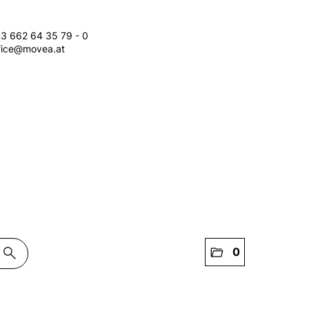
3 662 64 35 79 - 0
fice@movea.at
search
folder_open
0