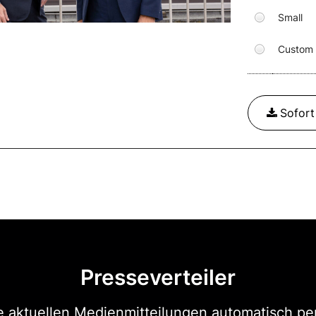
Small
Custom
Sofor
Presseverteiler
e aktuellen Medienmitteilungen automatisch per