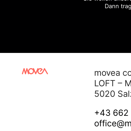
Dann trag
movea c
LOFT – M
5020 Sal
+43 662 
office@m