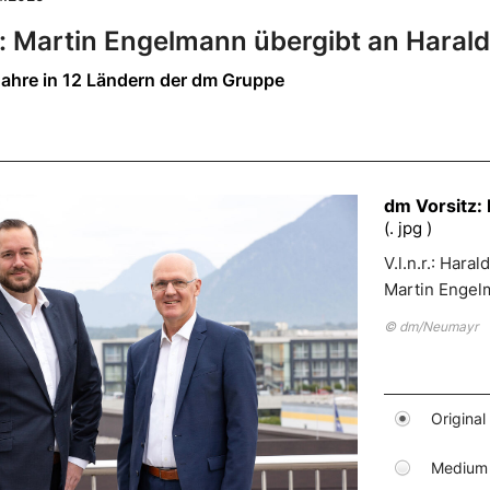
: Martin Engelmann übergibt an Haral
 Jahre in 12 Ländern der dm Gruppe
dm Vorsitz:
(. jpg )
V.l.n.r.: Har
Martin Engel
© dm/Neumayr
Original
Medium