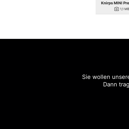
Knirps MINI Pr
photo_camera
1,1 M
Sie wollen unser
Dann trag