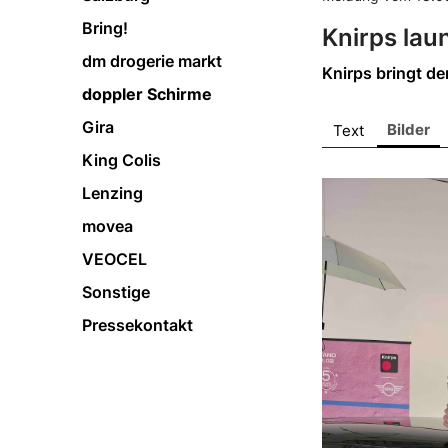
Bring!
Knirps lau
dm drogerie markt
Knirps bringt de
doppler Schirme
Gira
Bilder
Text
King Colis
Lenzing
movea
VEOCEL
Sonstige
Pressekontakt