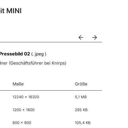
it MINI
arrow_back
arrow_forward
 Pressebild 02
(. jpeg )
ner (Geschäftsführer bei Knirps)
Maße
Größe
12240 x 16320
5,1 MB
1200 x 1600
295 KB
600 x 800
105,4 KB