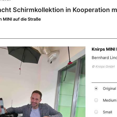
ncht Schirmkollektion in Kooperation m
n MINI auf die Straße
Knirps MINI
Bernhard Lind
© Knirps GmbH
Original
Medium
Small