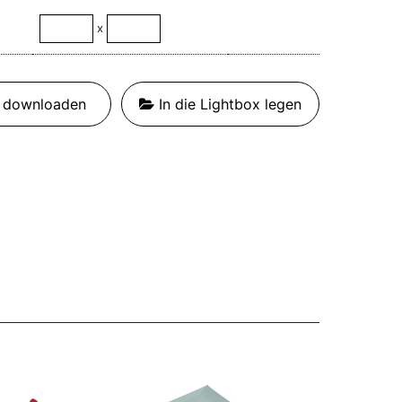
x
t downloaden
In die Lightbox legen