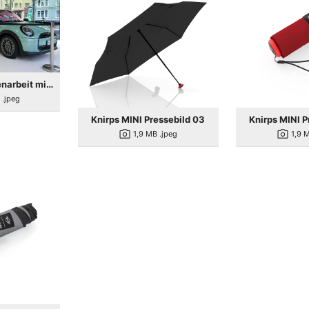
Knirps Zusammenarbeit mit MINI 01
B
.jpeg
Knirps MINI Pressebild 03
Knirps MINI P
photo_camera
photo_camera
1,9 MB
.jpeg
1,9 