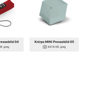
ressebild 04
Knirps MINI Pressebild 05
photo_camera
MB
.jpeg
647,8 KB
.jpeg