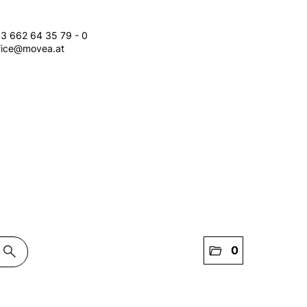
3 662 64 35 79 - 0
fice@movea.at
search
folder_open
0