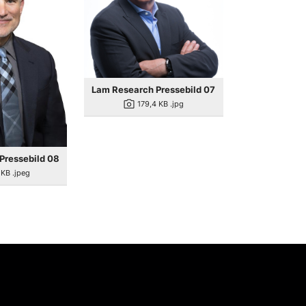
Lam Research Pressebild 07
photo_camera
179,4 KB
.jpg
Pressebild 08
 KB
.jpeg