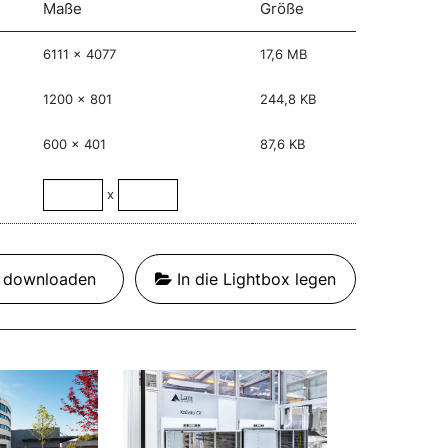
Maße
Größe
6111 x 4077
17,6 MB
1200 x 801
244,8 KB
600 x 401
87,6 KB
x
t downloaden
In die Lightbox legen