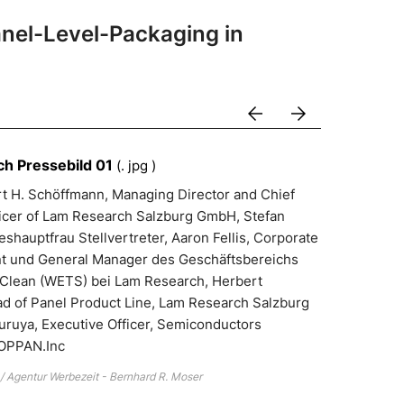
nel-Level-Packaging in
arrow_back
arrow_forward
h Pressebild 01
(. jpg )
bert H. Schöffmann, Managing Director and Chief
ficer of Lam Research Salzburg GmbH, Stefan
eshauptfrau Stellvertreter, Aaron Fellis, Corporate
nt und General Manager des Geschäftsbereichs
 Clean (WETS) bei Lam Research, Herbert
ad of Panel Product Line, Lam Research Salzburg
uruya, Executive Officer, Semiconductors
TOPPAN.Inc
 Agentur Werbezeit - Bernhard R. Moser