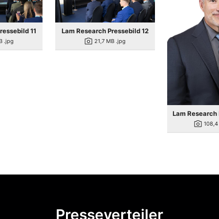
essebild 11
Lam Research Pressebild 12
photo_camera
B
.jpg
21,7 MB
.jpg
Lam Research 
photo_camera
108,4
Presseverteiler