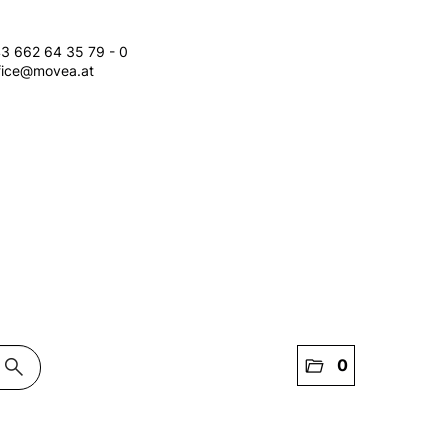
3 662 64 35 79 - 0
fice@movea.at
search
folder_open
0