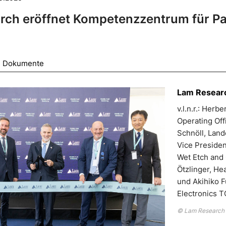
ch eröffnet Kompetenzzentrum für Pa
Dokumente
Lam Researc
v.l.n.r.: Her
Operating Of
Schnöll, Land
Vice Preside
Wet Etch and
Ötzlinger, He
und Akihiko F
Electronics 
© Lam Research /