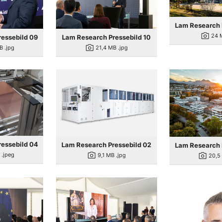
Lam Research 
photo_camera
24 
essebild 09
Lam Research Pressebild 10
photo_camera
B
.jpg
21,4 MB
.jpg
essebild 04
Lam Research Pressebild 02
Lam Research 
photo_camera
photo_camera
B
.jpeg
9,1 MB
.jpg
20,5