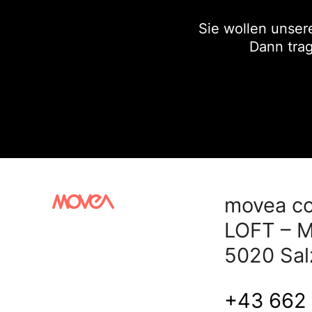
Sie wollen unser
Dann trag
movea c
LOFT – M
5020 Sal
+43 662 