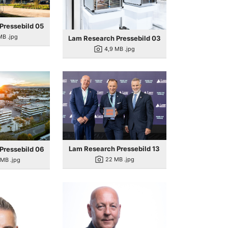
Pressebild 05
MB
.jpg
Lam Research Pressebild 03
photo_camera
4,9 MB
.jpg
Lam Research Pressebild 13
Pressebild 06
photo_camera
22 MB
.jpg
 MB
.jpg