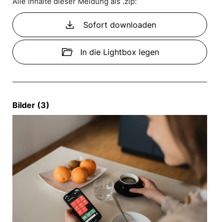
Alle Inhalte dieser Meldung als .zip:
download
Sofort downloaden
folder_open
In die Lightbox legen
Bilder (3)