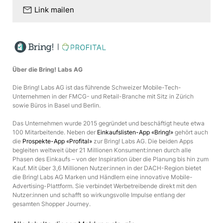
mail
Link mailen
Über die Bring! Labs AG
Die Bring! Labs AG ist das führende Schweizer Mobile-Tech-
Unternehmen in der FMCG- und Retail-Branche mit Sitz in Zürich
sowie Büros in Basel und Berlin.
Das Unternehmen wurde 2015 gegründet und beschäftigt heute etwa
100 Mitarbeitende. Neben der
Einkaufslisten-App «Bring!»
gehört auch
die
Prospekte-App «Profital»
zur Bring! Labs AG. Die beiden Apps
begleiten weltweit über 21 Millionen Konsument:innen durch alle
Phasen des Einkaufs – von der Inspiration über die Planung bis hin zum
Kauf. Mit über 3,6 Millionen Nutzer:innen in der DACH-Region bietet
die Bring! Labs AG Marken und Händlern eine innovative Mobile-
Advertising-Plattform. Sie verbindet Werbetreibende direkt mit den
Nutzer:innen und schafft so wirkungsvolle Impulse entlang der
gesamten Shopper Journey.