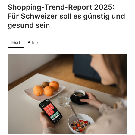
ALPENRIND
Shopping-Trend-Report 2025:
Barmherzige Brüder Salzburg
Für Schweizer soll es günstig und
Bring!
gesund sein
dm drogerie markt
doppler Schirme
Text
Bilder
Gira
King Colis
Lenzing
movea
VEOCEL
Sonstige
Pressekontakt