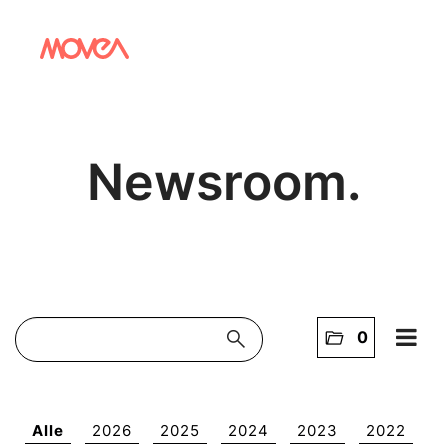
Newsroom.
search
folder_open
0
Home
NEWS
Alle
2026
2025
2024
2023
2022