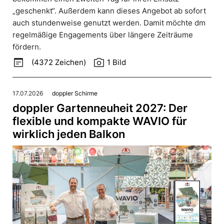
„geschenkt“. Außerdem kann dieses Angebot ab sofort
auch stundenweise genutzt werden. Damit möchte dm
regelmäßige Engagements über längere Zeiträume
fördern.
wysiwyg
photo_camera
(4372 Zeichen)
1 Bild
17.07.2026
doppler Schirme
doppler Gartenneuheit 2027: Der
flexible und kompakte WAVIO für
wirklich jeden Balkon