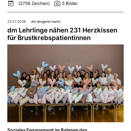
wysiwyg
photo_camera
(2756 Zeichen)
5 Bilder
22.07.2026
dm drogerie markt
dm Lehrlinge nähen 231 Herzkissen
für Brustkrebspatientinnen
Soziales Engagement im Rahmen des