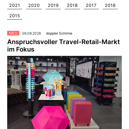
ALPENRIND
2021
2020
2019
2018
2017
2016
Barmherzige Brüder Salzburg
2015
Bring!
dm drogerie markt
NEU
06.08.2026
doppler Schirme
doppler Schirme
Anspruchsvoller Travel-Retail-Markt
Gira
im Fokus
King Colis
Lenzing
movea
VEOCEL
Sonstige
Pressekontakt